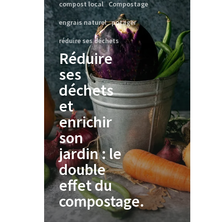
compost local
Compostage
engrais naturel
potager
réduire ses déchets
Réduire
ses
déchets
et
enrichir
son
jardin : le
double
effet du
compostage.