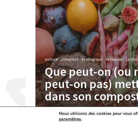
astuce
compost
écologique
extérieur
jardi
Que peut-on (ou 
peut-on pas) met
dans son compost
Nous utilisons des cookies pour vous offr
paramètres
.