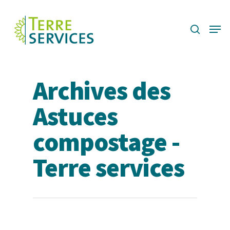
Skip
to
search
Menu
main
content
Archives des
Astuces
compostage -
Terre services