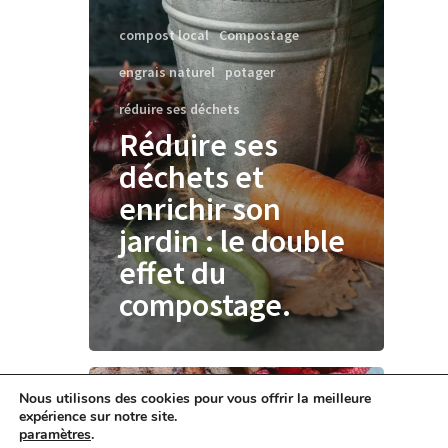
compost local
Compostage
engrais naturel
potager
réduire ses déchets
Réduire ses
déchets et
enrichir son
jardin : le double
effet du
compostage.
Nous utilisons des cookies pour vous offrir la meilleure
expérience sur notre site.
paramètres
.