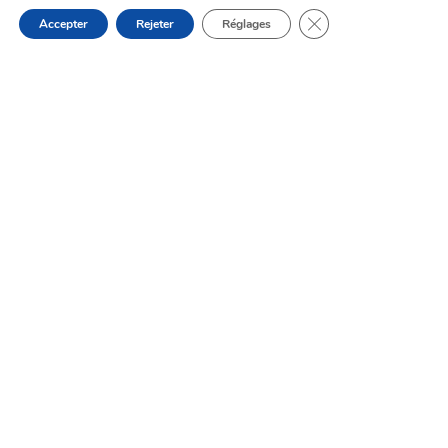
Fermer la bannière d
Accepter
Rejeter
Réglages
astuce
compost
écologique
extérieur
jardinage
mauvaises herbes
plante
potager
Que peut-on (ou
ne peut-on pas)