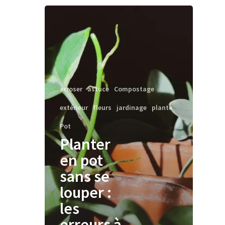
arroser
astuce
Compostage
extérieur
fleurs
jardinage
plante
Pot
Planter
en pot
sans se
louper :
les
erreurs à