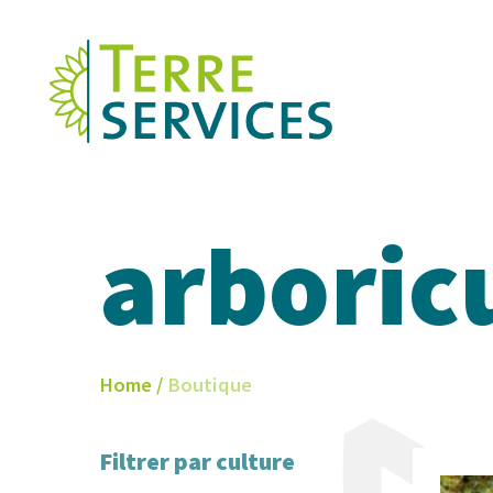
Skip
to
main
content
arboric
Home
/
Boutique
Filtrer par culture